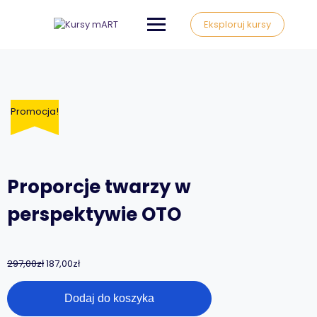
Eksploruj kursy
Promocja!
Proporcje twarzy w
perspektywie OTO
297,00
zł
187,00
zł
Dodaj do koszyka