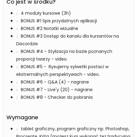
Co jest w środku?
4 moduły kursowe (3h)
BONUS #1 Spis przydatnych aplikacji
BONUS #2 Notatki wizualne
BONUS #3 Dostęp do kanału dla kursantów na
Discordzie
BONUS #4 - Stylizacja na bazie poznanych
proporcji twarzy - video.
BONUS #5 - Rysujemy sylwetki postaci w
ekstremalnych perspektywach - video.
BONUS #6 - Q&A (4) - nagrane
BONUS #7 - Live'y (20) - nagrane
BONUS #8 - Checker do pobrania
Wymagane
tablet graficzny, program graficzny np. Photoshop,
Procreate, Krita (możesz kurs wykonać też tradycyjną