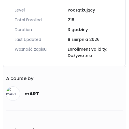
Level
Początkujący
Total Enrolled
218
Duration
3
godziny
Last Updated
8 sierpnia 2026
Ważność zapisu
Enrollment validity:
Dożywotnio
A course by
mART