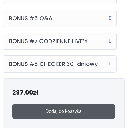
BONUS #6 Q&A
BONUS #7 CODZIENNE LIVE’Y
BONUS #8 CHECKER 30-dniowy
297,00
zł
Dodaj do koszyka