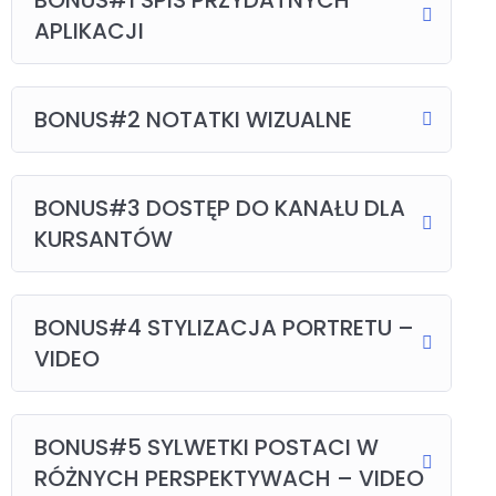
BONUS#1 SPIS PRZYDATNYCH
APLIKACJI
BONUS#2 NOTATKI WIZUALNE
BONUS#3 DOSTĘP DO KANAŁU DLA
KURSANTÓW
BONUS#4 STYLIZACJA PORTRETU –
VIDEO
BONUS#5 SYLWETKI POSTACI W
RÓŻNYCH PERSPEKTYWACH – VIDEO